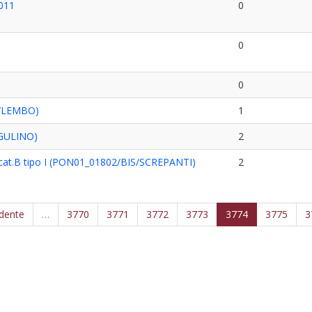
2011
0
0
0
9/LEMBO)
1
/GULINO)
2
a cat.B tipo I (PON01_01802/BIS/SCREPANTI)
2
edente
…
3770
3771
3772
3773
3774
3775
3