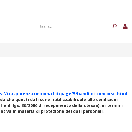
Form
di
Ricerca
ricerca
s://trasparenza.uniroma1.it/page/5/bandi-di-concorso.html
rda che questi dati sono riutilizzabili solo alle condizioni
E e d. lgs. 36/2006 di recepimento della stessa), in termini
rmativa in materia di protezione dei dati personali.