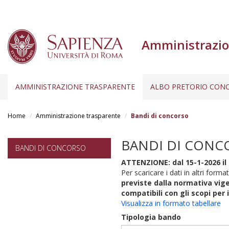
Amministrazio
AMMINISTRAZIONE TRASPARENTE
ALBO PRETORIO CONC
Salta
al
Home
Amministrazione trasparente
Bandi di concorso
contenuto
principale
BANDI DI CONC
BANDI DI CONCORSO
ATTENZIONE: dal 15-1-2026 il 
Per scaricare i dati in altri format
previste dalla normativa vige
compatibili con gli scopi per 
Visualizza in formato tabellare
Tipologia bando