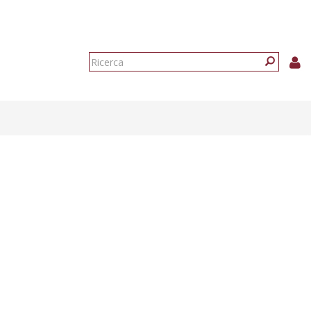
Form
di
Ricerca
ricerca