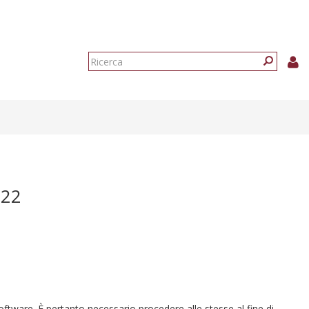
Form
di
Ricerca
ricerca
022
software. È pertanto necessario procedere alle stesse al fine di