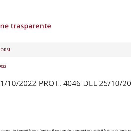
ne trasparente
ORSI
2022
/10/2022 PROT. 4046 DEL 25/10/2
azione in tempi brevi (entro il secondo semestre) attività di sviluppo 