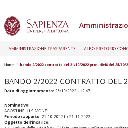
Amministrazio
AMMINISTRAZIONE TRASPARENTE
ALBO PRETORIO CONC
Salta
al
Home
bando 2/2022 contratto del 21/10/2022 prot. 4046 del 25/10/
contenuto
principale
BANDO 2/2022 CONTRATTO DEL 21
Data di aggiornamento:
26/10/2022 - 12:47
Nominativo:
AGOSTINELLI SIMONE
Periodo rapporto:
21-10-2022
to
21-11-2022
Oggetto dell'incarico:
Nell'ambito delle attività del CAD in Ingegneria informatica, realizz