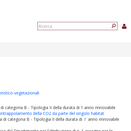
Form
di
Ricerca
ricerca
ristico-vegetazionali
 di categoria B - Tipologia II della durata di 1 anno rinnovabile
 intrappolamento della CO2 da parte del singolo habitat
a di categoria B - Tipologia II della durata di
1
anno rinnovabile
esse del Dipartimento per l’attribuzione di n. 1 assegno per lo