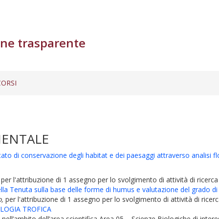
ne trasparente
ORSI
IENTALE
o di conservazione degli habitat e dei paesaggi attraverso analisi flo
 per l'attribuzione di 1 assegno per lo svolgimento di attività di ricerca
la Tenuta sulla base delle forme di humus e valutazione del grado di
o,
per l'attribuzione di 1 assegno per lo svolgimento di attività di ricerc
OLOGIA TROFICA
, nell’ambito dell’area scientifica Area 05 – Scienze Biologiche di inter