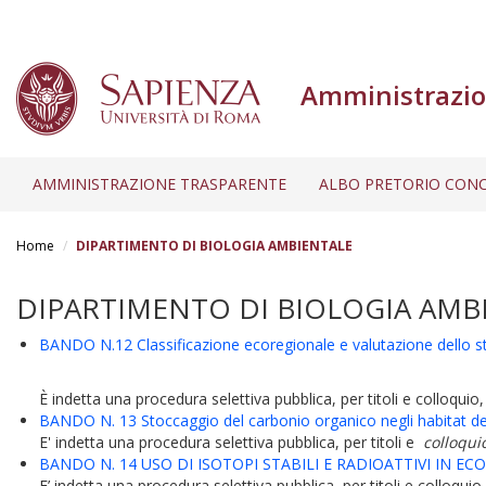
Amministrazio
AMMINISTRAZIONE TRASPARENTE
ALBO PRETORIO CONC
Salta
al
Home
DIPARTIMENTO DI BIOLOGIA AMBIENTALE
contenuto
principale
DIPARTIMENTO DI BIOLOGIA AMB
BANDO N.12 Classificazione ecoregionale e valutazione dello stat
È indetta una procedura selettiva pubblica, per titoli e colloquio,
BANDO N. 13 Stoccaggio del carbonio organico negli habitat del
E' indetta una procedura selettiva pubblica, per titoli e
colloqui
BANDO N. 14 USO DI ISOTOPI STABILI E RADIOATTIVI IN EC
E’ indetta una procedura selettiva pubblica, per titoli e colloquio