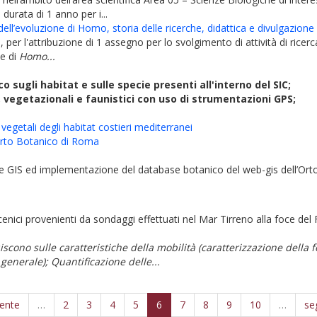
 durata di 1 anno per i...
ll’evoluzione di Homo, storia delle ricerche, didattica e divulgazione
, per l'attribuzione di 1 assegno per lo svolgimento di attività di ricerc
te di
Homo...
 sugli habitat e sulle specie presenti all'interno del SIC;
vegetazionali e faunistici con uso di strumentazioni GPS;
egetali degli habitat costieri mediterranei
rto Botanico di Roma
nte GIS ed implementazione del database botanico del web-gis dell’Ort
ocenici provenienti da sondaggi effettuati nel Mar Tirreno alla foce de
iscono sulle caratteristiche della mobilità (caratterizzazione della 
 generale); Quantificazione delle...
dente
…
2
3
4
5
6
7
8
9
10
…
se