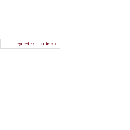
…
seguente ›
ultima »