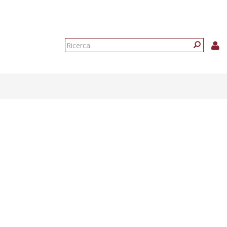
Form
di
Ricerca
ricerca