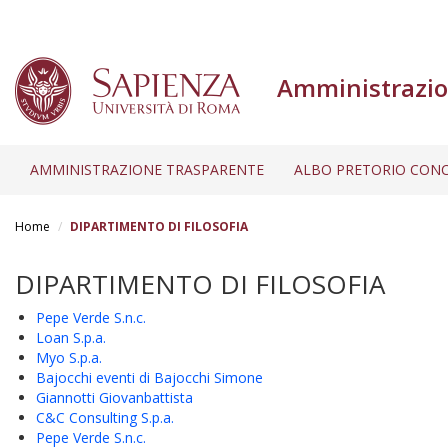
Amministrazio
AMMINISTRAZIONE TRASPARENTE
ALBO PRETORIO CONC
Salta
al
Home
DIPARTIMENTO DI FILOSOFIA
contenuto
principale
DIPARTIMENTO DI FILOSOFIA
Pepe Verde S.n.c.
Loan S.p.a.
Myo S.p.a.
Bajocchi eventi di Bajocchi Simone
Giannotti Giovanbattista
C&C Consulting S.p.a.
Pepe Verde S.n.c.