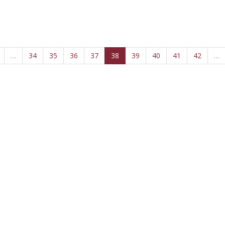
…
34
35
36
37
38
39
40
41
42
…