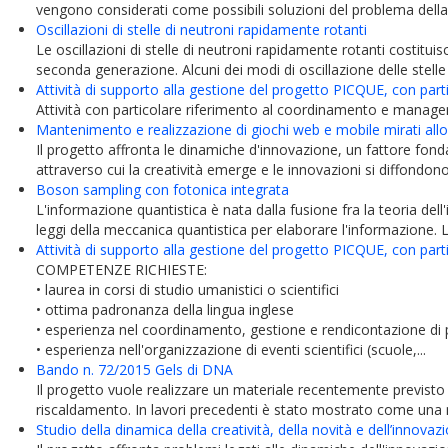
vengono considerati come possibili soluzioni del problema della g
Oscillazioni di stelle di neutroni rapidamente rotanti
Le oscillazioni di stelle di neutroni rapidamente rotanti costitu
seconda generazione. Alcuni dei modi di oscillazione delle stelle 
Attività di supporto alla gestione del progetto PICQUE, con par
Attività con particolare riferimento al coordinamento e manag
Mantenimento e realizzazione di giochi web e mobile mirati allo 
Il progetto affronta le dinamiche d'innovazione, un fattore fond
attraverso cui la creatività emerge e le innovazioni si diffondono
Boson sampling con fotonica integrata
L'informazione quantistica è nata dalla fusione fra la teoria dell'
leggi della meccanica quantistica per elaborare l'informazione. L
Attività di supporto alla gestione del progetto PICQUE, con par
COMPETENZE RICHIESTE:
• laurea in corsi di studio umanistici o scientifici
• ottima padronanza della lingua inglese
• esperienza nel coordinamento, gestione e rendicontazione di pr
• esperienza nell'organizzazione di eventi scientifici (scuole,...
Bando n. 72/2015 Gels di DNA
Il progetto vuole realizzare un materiale recentemente previsto 
riscaldamento. In lavori precedenti è stato mostrato come una mis
Studio della dinamica della creatività, della novità e dell’innovaz