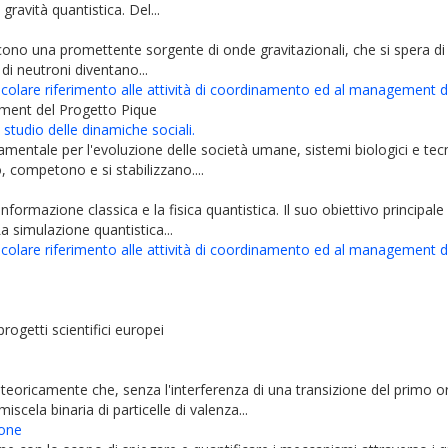
ravità quantistica. Del...
iscono una promettente sorgente di onde gravitazionali, che si spera di
di neutroni diventano...
ticolare riferimento alle attività di coordinamento ed al management 
ement del Progetto Pique
studio delle dinamiche sociali.
amentale per l'evoluzione delle società umane, sistemi biologici e tecn
, competono e si stabilizzano....
informazione classica e la fisica quantistica. Il suo obiettivo principa
a simulazione quantistica...
ticolare riferimento alle attività di coordinamento ed al management 
ogetti scientifici europei
teoricamente che, senza l'interferenza di una transizione del primo o
cela binaria di particelle di valenza...
ione