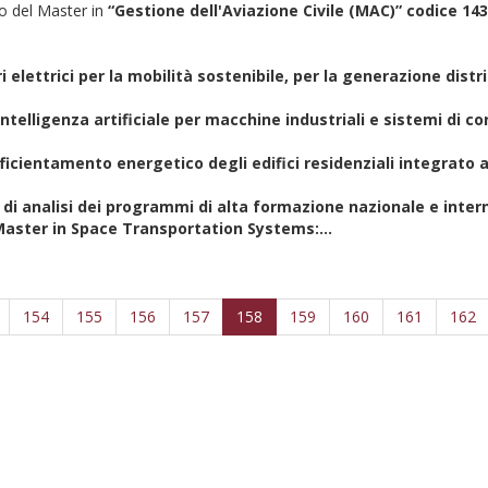
to del Master in
“Gestione dell'Aviazione Civile (MAC)” codice 14
ettrici per la mobilità sostenibile, per la generazione distri
elligenza artificiale per macchine industriali e sistemi di co
efficientamento energetico degli edifici residenziali integrato 
e di analisi dei programmi di alta formazione nazionale e inte
Master in Space Transportation Systems:...
154
155
156
157
158
159
160
161
162