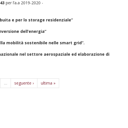
343
per l’a.a 2019-2020 -
buita e per lo storage residenziale”
nversione dell’energia”
alla
mobilità sostenibile nelle smart grid”.
rnazionale nel settore aerospaziale ed elaborazione di
…
seguente ›
ultima »