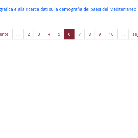
grafica e alla ricerca dati sulla demografia dei paesi del Mediterraneo
dente
…
2
3
4
5
6
7
8
9
10
…
se