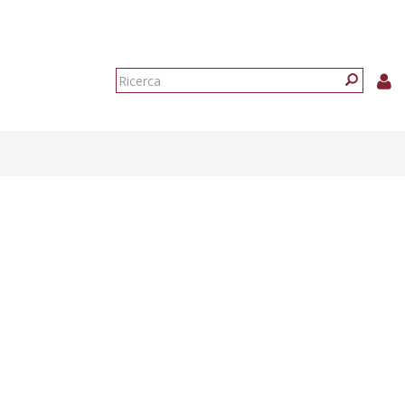
Form
di
Ricerca
ricerca