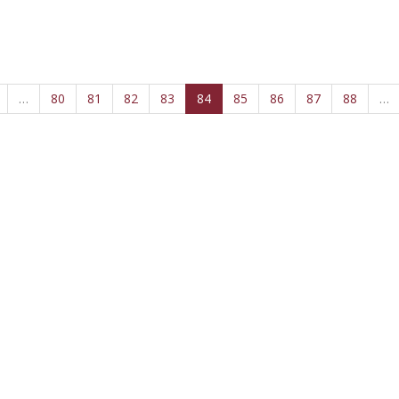
…
80
81
82
83
84
85
86
87
88
…