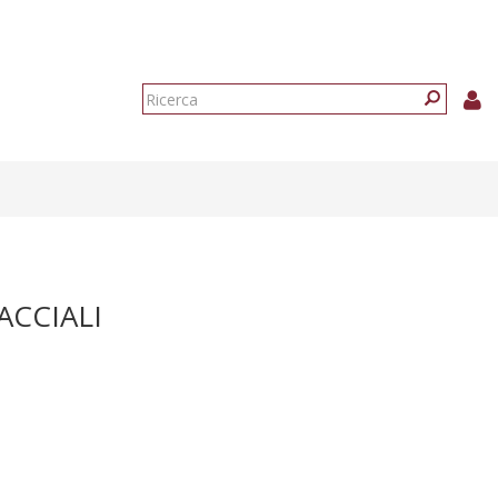
Form
di
Ricerca
ricerca
CCIALI