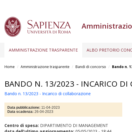
Amministrazio
AMMINISTRAZIONE TRASPARENTE
ALBO PRETORIO CONC
Salta
al
Home
Amministrazione trasparente
Bandi di concorso
Bando n. 1
contenuto
principale
BANDO N. 13/2023 - INCARICO D
Bando n. 13/2023 - Incarico di collaborazione
Data pubblicazione:
11-04-2023
Data scadenza:
26-04-2023
Centro di spesa:
DIPARTIMENTO DI MANAGEMENT
data dell'ultimo aggiornamento:
05/05/2023 - 18:44