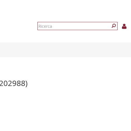
Form
di
Ricerca
ricerca
202988)