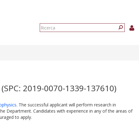
Form
di
Ricerca
ricerca
SPC: 2019-0070-1339-137610)
rophysics
. The successful applicant will perform research in
 the Department. Candidates with experience in any of the areas of
uraged to apply.