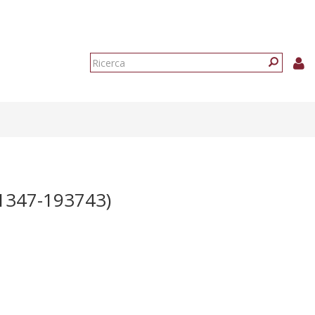
Form
di
Ricerca
ricerca
1347-193743)