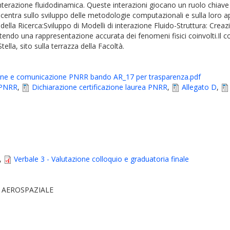
interazione fluidodinamica. Queste interazioni giocano un ruolo chiave i
 concentra sullo sviluppo delle metodologie computazionali e sulla lor
vi della Ricerca:Sviluppo di Modelli di interazione Fluido-Struttura: Cre
ntendo una rappresentazione accurata dei fenomeni fisici coinvolti.Il c
ella, sito sulla terrazza della Facoltà.
ione e comunicazione PNRR bando AR_17 per trasparenza.pdf
 PNRR
,
Dichiarazione certificazione laurea PNRR
,
Allegato D
,
,
Verbale 3 - Valutazione colloquio e graduatoria finale
 AEROSPAZIALE