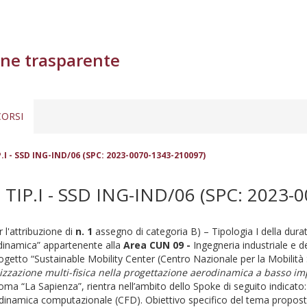
ne trasparente
ORSI
I - SSD ING-IND/06 (SPC: 2023-0070-1343-210097)
IP.I - SSD ING-IND/06 (SPC: 2023-
r l'attribuzione di
n. 1
assegno di categoria B) – Tipologia I della durata 
dinamica” appartenente alla
Area CUN
09 -
Ingegneria industriale e de
rogetto “Sustainable Mobility Center (Centro Nazionale per la Mobilit
mizzazione multi-fisica nella progettazione aerodinamica a basso i
oma “La Sapienza”, rientra nell’ambito dello Spoke di seguito indicato
luidodinamica computazionale (CFD). Obiettivo specifico del tema prop