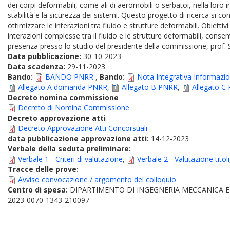
dei corpi deformabili, come ali di aeromobili o serbatoi, nella loro 
stabilità e la sicurezza dei sistemi. Questo progetto di ricerca si
ottimizzare le interazioni tra fluido e strutture deformabili. Obietti
interazioni complesse tra il fluido e le strutture deformabili, conse
presenza presso lo studio del presidente della commissione, prof. St
Data pubblicazione:
30-10-2023
Data scadenza:
29-11-2023
Bando:
BANDO PNRR
,
Bando:
Nota Integrativa Informaz
Allegato A domanda PNRR
,
Allegato B PNRR
,
Allegato C
Decreto nomina commissione
Decreto di Nomina Commissione
Decreto approvazione atti
Decreto Approvazione Atti Concorsuali
data pubblicazione approvazione atti:
14-12-2023
Verbale della seduta preliminare:
Verbale 1 - Criteri di valutazione
,
Verbale 2 - Valutazione titoli
Tracce delle prove:
Avviso convocazione / argomento del colloquio
Centro di spesa:
DIPARTIMENTO DI INGEGNERIA MECCANICA E
2023-0070-1343-210097