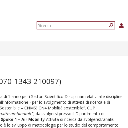
Form
di
Ricerca
ricerca
0070-1343-210097)
di 1 anno per i Settori Scientifico Disciplinari relativi alle discipline
ll'informazione - per lo svolgimento di attività di ricerca e di
à Sostenibile – CNMS) CN4 Mobilità sostenibile”, CUP
mpatto ambientale
”, da svolgersi presso il Dipartimento di
:
Spoke 1 – Air Mobility
Attività di ricerca da svolgere:L'analisi
osto è lo sviluppo di metodologie per lo studio del comportamento