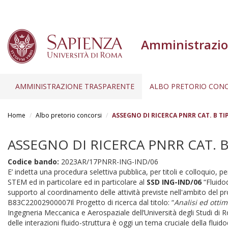
Amministrazio
AMMINISTRAZIONE TRASPARENTE
ALBO PRETORIO CONC
Salta
al
Home
Albo pretorio concorsi
ASSEGNO DI RICERCA PNRR CAT. B TIP.
contenuto
principale
ASSEGNO DI RICERCA PNRR CAT. B T
Codice bando:
2023AR/17PNRR-ING-IND/06
E’ indetta una procedura selettiva pubblica, per titoli e colloquio, pe
STEM ed in particolare ed in particolare al
SSD ING-IND/06
“Fluido
supporto al coordinamento delle attività previste nell'ambito del p
B83C22002900007Il Progetto di ricerca dal titolo: “
Analisi ed otti
Ingegneria Meccanica e Aerospaziale dell’Università degli Studi di R
delle interazioni fluido-struttura è oggi un tema cruciale della f