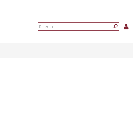
Form
di
Ricerca
ricerca