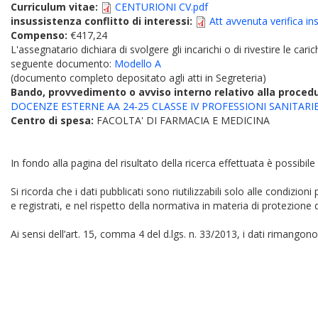
Curriculum vitae:
CENTURIONI CV.pdf
insussistenza conflitto di interessi:
Att avvenuta verifica in
Compenso:
€417,24
L'assegnatario dichiara di svolgere gli incarichi o di rivestire le car
seguente documento:
Modello A
(documento completo depositato agli atti in Segreteria)
Bando, provvedimento o avviso interno relativo alla proced
DOCENZE ESTERNE AA 24-25 CLASSE IV PROFESSIONI SANITAR
Centro di spesa:
FACOLTA' DI FARMACIA E MEDICINA
In fondo alla pagina del risultato della ricerca effettuata è possibile
Si ricorda che i dati pubblicati sono riutilizzabili solo alle condizion
e registrati, e nel rispetto della normativa in materia di protezione d
Ai sensi dell’art. 15, comma 4 del d.lgs. n. 33/2013, i dati rimangono 