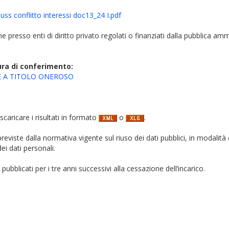
suss conflitto interessi doc13_24 I.pdf
iche presso enti di diritto privato regolati o finanziati dalla pubblica am
ura di conferimento:
IE A TITOLO ONEROSO
 scaricare i risultati in formato
o
.
i previste dalla normativa vigente sul riuso dei dati pubblici, in modalità 
ei dati personali.
pubblicati per i tre anni successivi alla cessazione dell’incarico.