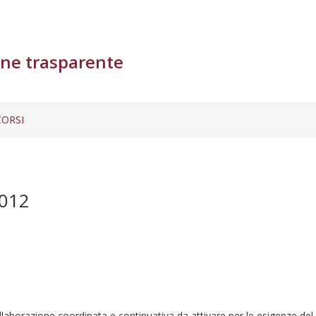
ne trasparente
ORSI
012
llaborazione coordinata e continuativa da attivare per le esigenze del 