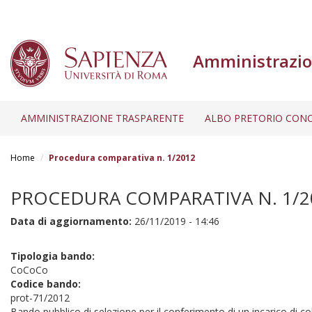
Amministrazio
AMMINISTRAZIONE TRASPARENTE
ALBO PRETORIO CONC
Salta
al
Home
Procedura comparativa n. 1/2012
contenuto
principale
PROCEDURA COMPARATIVA N. 1/2
Data di aggiornamento:
26/11/2019 - 14:46
Tipologia bando:
CoCoCo
Codice bando:
prot-71/2012
Bando pubblico di selezione per il conferimento di un incarico di co