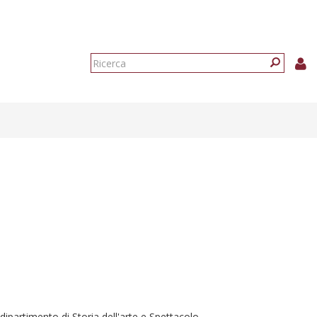
Form
di
Ricerca
ricerca
dipartimento di Storia dell'arte e Spettacolo