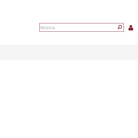
Form
di
Ricerca
ricerca