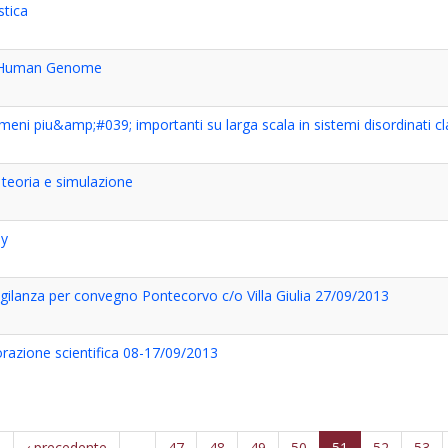
stica
he Human Genome
ni piu&amp;#039; importanti su larga scala in sistemi disordinati cla
teoria e simulazione
ay
 vigilanza per convegno Pontecorvo c/o Villa Giulia 27/09/2013
razione scientifica 08-17/09/2013
a
‹ precedente
…
47
48
49
50
51
52
53