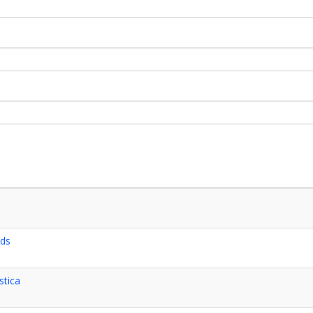
ids
stica