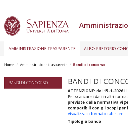
Amministrazio
AMMINISTRAZIONE TRASPARENTE
ALBO PRETORIO CONC
Salta
al
Home
Amministrazione trasparente
Bandi di concorso
contenuto
principale
BANDI DI CONC
BANDI DI CONCORSO
ATTENZIONE: dal 15-1-2026 il 
Per scaricare i dati in altri format
previste dalla normativa vige
compatibili con gli scopi per 
Visualizza in formato tabellare
Tipologia bando