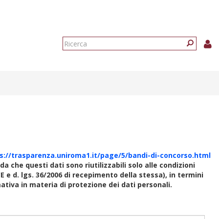
Form
di
Ricerca
ricerca
s://trasparenza.uniroma1.it/page/5/bandi-di-concorso.html
rda che questi dati sono riutilizzabili solo alle condizioni
E e d. lgs. 36/2006 di recepimento della stessa), in termini
rmativa in materia di protezione dei dati personali.