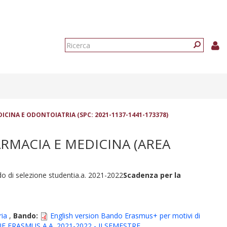
Form
di
Ricerca
ricerca
ICINA E ODONTOIATRIA (SPC: 2021-1137-1441-173378)
ARMACIA E MEDICINA (AREA
o di selezione studentia.a. 2021-2022
Scadenza per la
ria
,
Bando:
English version Bando Erasmus+ per motivi di
 ERASMUS A.A. 2021-2022 - II SEMESTRE