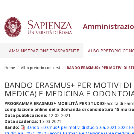
Amministrazio
AMMINISTRAZIONE TRASPARENTE
ALBO PRETORIO CONC
Salta
al
Home
Albo pretorio concorsi
BANDO ERASMUS+ PER MOTIVI DI STUD
contenuto
principale
BANDO ERASMUS+ PER MOTIVI DI S
MEDICA) E MEDICINA E ODONTOIAT
PROGRAMMA ERASMUS+ MOBILITÁ PER STUDIO
Facoltà di Farm
compilazione online della domanda di candidatura:
15 marzo 
Data pubblicazione:
12-02-2021
Data scadenza:
15-03-2021
Bando:
Bando Erasmus+ per motivi di studio a.a. 2021-2022 F
studio a.a. 2021-2022 Facoltà Farmacia e Medicina (area medica) 