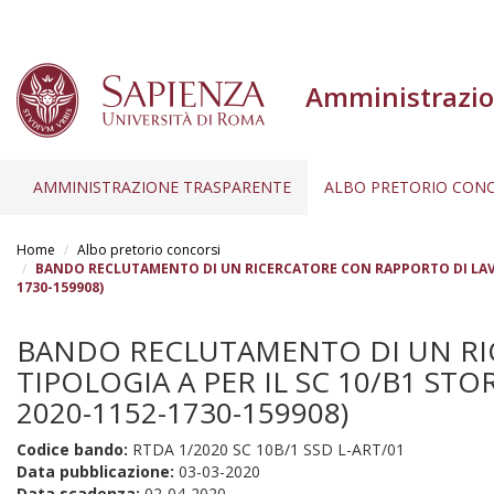
Amministrazio
AMMINISTRAZIONE TRASPARENTE
ALBO PRETORIO CONC
Salta
al
Home
Albo pretorio concorsi
contenuto
BANDO RECLUTAMENTO DI UN RICERCATORE CON RAPPORTO DI LAVORO
1730-159908)
principale
BANDO RECLUTAMENTO DI UN RI
TIPOLOGIA A PER IL SC 10/B1 STO
2020-1152-1730-159908)
Codice bando:
RTDA 1/2020 SC 10B/1 SSD L-ART/01
Data pubblicazione:
03-03-2020
Data scadenza:
02-04-2020