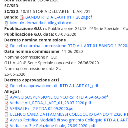
SC/SSD:
SC/SSD:
10/B1 STORIA DELL'ARTE - L-ART/01
Bando:
BANDO RTD A L-ART 01 1 2020.pdf
Modulo domanda e Allegati.docx
Pubblicazione G.U. n.
Pubblicazione G.U.18- 4ª Serie Speciale - C
Pubblicazione G.U. data:
03-03-2020
Decreto nomina commissione
Decreto nomina commissione RTD A L ART 01 BANDO 1 2020.
Data nomina commissione:
11-06-2020
Nomina commissione n. GU:
G.U. n. 49 4ª Serie Speciale concorsi del 26/06/2020
Nomina commissione data GU:
26-06-2020
Decreto approvazione atti
Decreto approvazione atti RTD A L ART 01_.pdf
Allegati
AVVISO SOSPENSIONE CONCORSI RTD A SARAS.pdf
Verbale n.1_RTDA_L_ART_01_28.07.2020.pdf
VERBALE n. 2 RTDA 02.09.2020.pdf
ELENCO CANDIDATI AMMESSI COLLOQUIO BANDO 1 2020 RTD
Avviso Rettifica Modalità di svolgimento Colloquio RTD A L AR
Verbale n. 3 e Relazione finale, 23.09.2020 .pdf